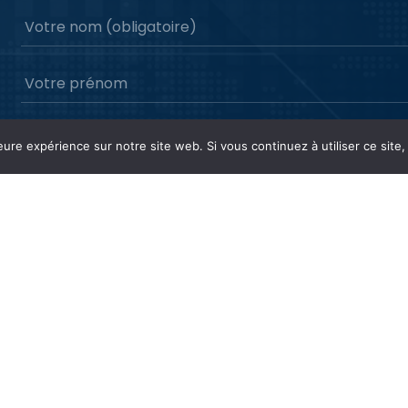
eure expérience sur notre site web. Si vous continuez à utiliser ce sit